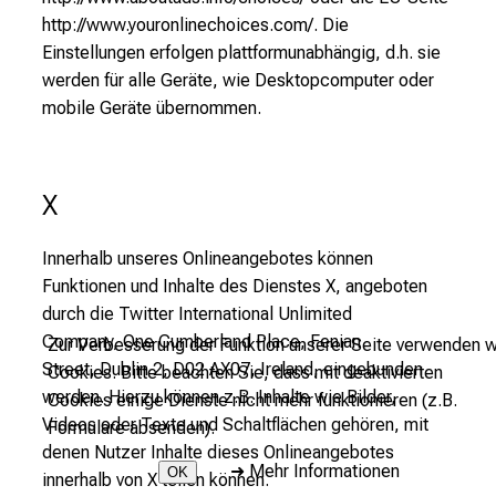
http://www.youronlinechoices.com/. Die
Einstellungen erfolgen plattformunabhängig, d.h. sie
werden für alle Geräte, wie Desktopcomputer oder
mobile Geräte übernommen.
X
Innerhalb unseres Onlineangebotes können
Funktionen und Inhalte des Dienstes X, angeboten
durch die T
witter International Unlimited
Company,
One Cumberland Place,
Fenian
Zur Verbesserung der Funktion unserer Seite verwenden w
Street,
Dublin 2,
D02 AX07,
Ireland
, eingebunden
Cookies. Bitte beachten Sie, dass mit deaktivierten
werden. Hierzu können z.B. Inhalte wie Bilder,
Cookies einige Dienste nicht mehr funktionieren (z.B.
Videos oder Texte und Schaltflächen gehören, mit
Formulare absenden).
denen Nutzer Inhalte dieses Onlineangebotes
➜
Mehr Informationen
OK
innerhalb von X teilen können.